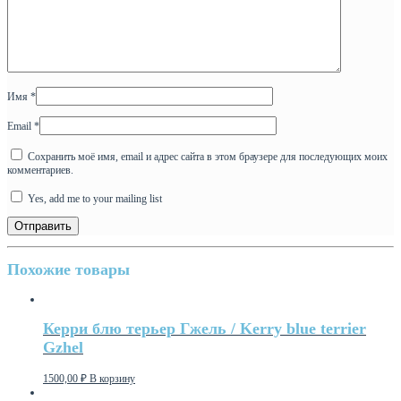
Имя
*
Email
*
Сохранить моё имя, email и адрес сайта в этом браузере для последующих моих
комментариев.
Yes, add me to your mailing list
Похожие товары
Керри блю терьер Гжель / Kerry blue terrier
Gzhel
1500,00
₽
В корзину