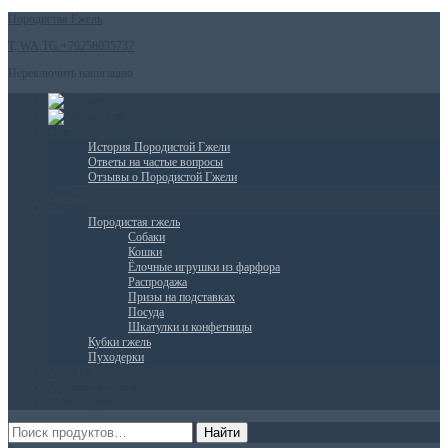
Породистая Гжель
T, WA,TG.+79258035737
Переключить навигацию
О нас
История Породистой Гжели
Ответы на частые вопросы
Отзывы о Породистой Гжели
Новости
Витрина
Породистая гжель
Собаки
Кошки
Ёлочные игрушки из фарфора
Распродажа
Призы на подставках
Посуда
Шкатулки и конфетницы
Кубки гжель
Пуходерки
АКЦИИ
Доставка и оплата
Мой аккаунт