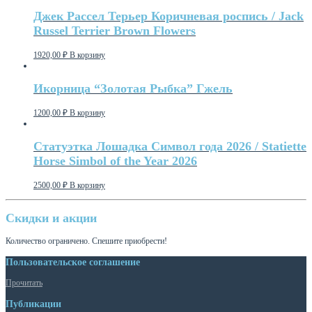
Джек Рассел Терьер Коричневая роспись / Jack
Russel Terrier Brown Flowers
1920,00
₽
В корзину
Икорница “Золотая Рыбка” Гжель
1200,00
₽
В корзину
Статуэтка Лошадка Символ года 2026 / Statiette
Horse Simbol of the Year 2026
2500,00
₽
В корзину
Скидки и акции
Количество ограничено. Спешите приобрести!
Пользовательское соглашение
Прочитать
Публикации