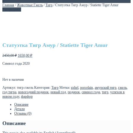
0
Главная
/
Животные Гжель
/
Тигр
/ Статуэтка Тигр Амур / Statiette Tiger Amur
Распродажа!
Статуэтка Тигр Амур / Statiette Tiger Amur
2450,00
₽
1650,00
₽
Символ года 2020
Нет в наличии
Артикул:
тигр-гжель
Категория:
Тигр
Метки:
gzhel
,
porcelain
,
амурский тигр
,
гжель
,
год тигра
,
новогодний подарок
,
новый год
,
подарок
,
символ года
,
тигр
,
успехов в
новом году
,
фарфор
Описание
Детали
Отзывы (0)
Описание
This post is also available in:
English
(
Английский
)