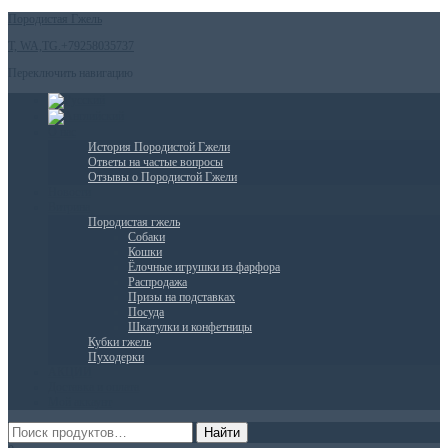
Породистая Гжель
T, WA,TG.+79258035737
Переключить навигацию
О нас
История Породистой Гжели
Ответы на частые вопросы
Отзывы о Породистой Гжели
Новости
Витрина
Породистая гжель
Собаки
Кошки
Ёлочные игрушки из фарфора
Распродажа
Призы на подставках
Посуда
Шкатулки и конфетницы
Кубки гжель
Пуходерки
АКЦИИ
Доставка и оплата
Мой аккаунт