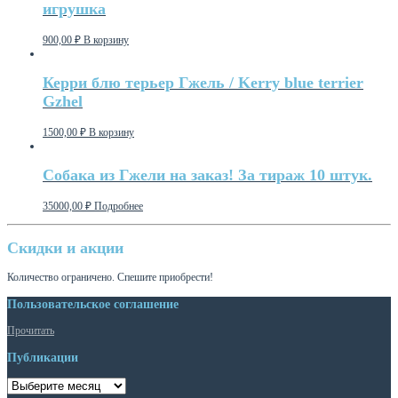
игрушка
900,00
₽
В корзину
Керри блю терьер Гжель / Kerry blue terrier
Gzhel
1500,00
₽
В корзину
Собака из Гжели на заказ! За тираж 10 штук.
35000,00
₽
Подробнее
Скидки и акции
Количество ограничено. Спешите приобрести!
Пользовательское соглашение
Прочитать
Публикации
Публикации