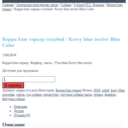
0
Главная
/
Авторская породистая гжель
/
Собаки
/
3 group FCI. Терьеры
/
Керри блю
терьер
/ Керри блю терьер голубой / Kerry blue terrier Blue Color
Керри блю терьер голубой / Kerry blue terrier Blue
Color
1500,00
₽
Керри-блю-терьер. Фарфор, гжель. / Porcelain Kerry blue terrier
Доступно для предзаказа
Количество
товара
В корзину
Керри
Артикул:
керри-гол-росп
Категория:
Керри блю терьер
Метки:
2018
,
gzhel
,
kerry blue
,
блю
porcelain
,
гжель
,
год собаки
,
керри блю
,
татуэтка собаки гжель
,
терьер
,
фарфор
,
терьер
фигурка собаки
голубой
/
Описание
Kerry
Детали
blue
Отзывы (0)
terrier
Blue
Описание
Color