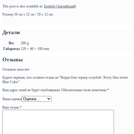
This post is also available in:
English
(
Английский
)
Размер 10 см х 12 см / 10 х 12 sm
Детали
Вес
200 g
Габариты
120 × 40 × 100 mm
Отзывы
Отзывов пока нет.
Будьте первым, кто оставил отзыв на “Керри блю терьер голубой / Kerry blue terrier
Blue Color”
Ваш адрес email не будет опубликован.
Обязательные поля помечены
*
Ваша оценка
Ваш отзыв
*