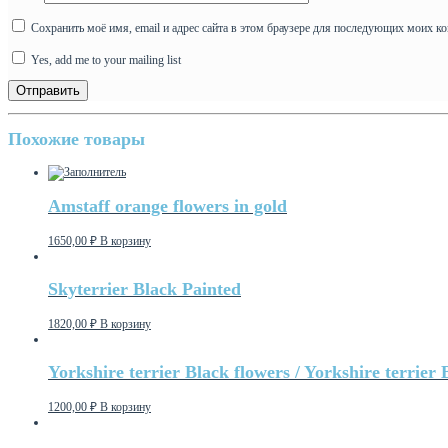
Сохранить моё имя, email и адрес сайта в этом браузере для последующих моих к
Yes, add me to your mailing list
Похожие товары
Amstaff orange flowers in gold
1650,00
₽
В корзину
Skyterrier Black Painted
1820,00
₽
В корзину
Yorkshire terrier Black flowers / Yorkshire terrier 
1200,00
₽
В корзину