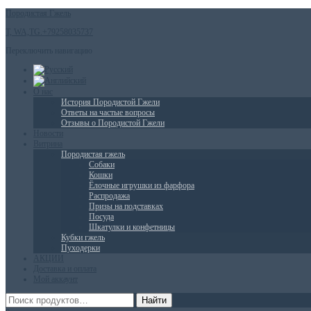
Породистая Гжель
T, WA,TG.+79258035737
Переключить навигацию
О нас
История Породистой Гжели
Ответы на частые вопросы
Отзывы о Породистой Гжели
Новости
Витрина
Породистая гжель
Собаки
Кошки
Ёлочные игрушки из фарфора
Распродажа
Призы на подставках
Посуда
Шкатулки и конфетницы
Кубки гжель
Пуходерки
АКЦИИ
Доставка и оплата
Мой аккаунт