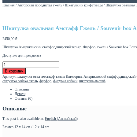
0
Главная
/
Авторская породистая гжель
/
Шкатулки и конфетницы
/ Шкатулка овальная 
Шкатулка овальная Амстафф Гжель / Souvenir box Am
2450,00
₽
Шкатулка Американский стаффордширский терьер. Фарфор, гжель / Souvenir box Porcela
Доступно для предзаказа
Количество
товара
В корзину
Шкатулка
Артикул:
шкатулка-овал-амстафф-гжель
Категории:
Американский стаффордширский 
овальная
статуэтка собака гжель
,
фарфор
,
фигурка собаки
,
шкатулка амстаф
Амстафф
Гжель
Описание
/
Детали
Souvenir
Отзывы (0)
box
Amstaff
Описание
gzhel
This post is also available in:
English
(
Английский
)
Размер 12 х 14 см / 12 х 14 sm