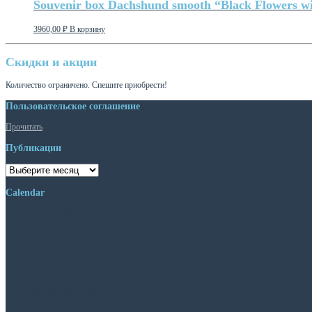
Souvenir box Dachshund smooth “Black Flowers w
3960,00
₽
В корзину
Скидки и акции
Количество ограничено. Спешите приобрести!
Пользовательское соглашение
Прочитать
Публикации
Публикации
Calendar
Август 2026
Пн
Вт
Ср
Чт
Пт
Сб
Вс
1
2
3
4
5
6
7
8
9
10
11
12
13
14
15
16
17
18
19
20
21
22
23
24
25
26
27
28
29
30
31