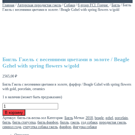
0
Главная
/
Авторская породистая гжель
/
Собаки
/
6 group FCI. Гончие.
/
Бигль
/ Бигль
Гжель с весенними цветами в золоте / Beagle Gzhel with spring flowers w/gold
Бигль Гжель с весенними цветами в золоте / Beagle
Gzhel with spring flowers w/gold
2565,00
₽
Бигль Гжель с весенними цветами в золоте, фарфор / Beagle Gzhel with spring flowers
with gold, porcelain, ceramics
1 в наличии (может быть предзаказано)
Количество
товара
В корзину
Бигль
Артикул:
бигль-гж-весна-зол
Категория:
Бигль
Метки:
2018
,
beagle
,
gzhel
,
porcelain
,
Гжель
бигль
,
бигль статуэтка
,
бигль фарфор
,
билль
,
гжель
,
год собаки
,
породистая гжель
,
с
символ года
,
статуэтка собака гжель
,
фарфор
,
фигурка собаки
весенними
цветами
Описание