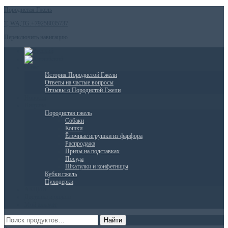
Породистая Гжель
T, WA,TG.+79258035737
Переключить навигацию
О нас
История Породистой Гжели
Ответы на частые вопросы
Отзывы о Породистой Гжели
Новости
Витрина
Породистая гжель
Собаки
Кошки
Ёлочные игрушки из фарфора
Распродажа
Призы на подставках
Посуда
Шкатулки и конфетницы
Кубки гжель
Пуходерки
АКЦИИ
Доставка и оплата
Мой аккаунт