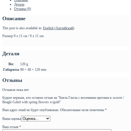
в
Детали
золоте
Отзывы (0)
/
Beagle
Описание
Gzhel
with
spring
This post is also available in:
English
(
Английский
)
flowers
Размер 9 х 11 см / 9 х 11 sm
w/gold
Детали
Вес
120 g
Габариты
90 × 40 × 120 mm
Отзывы
Отзывов пока нет.
Будьте первым, кто оставил отзыв на “Бигль Гжель с весенними цветами в золоте /
Beagle Gzhel with spring flowers w/gold”
Ваш адрес email не будет опубликован.
Обязательные поля помечены
*
Ваша оценка
Ваш отзыв
*