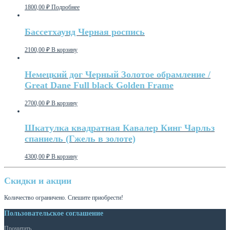
1800,00
₽
Подробнее
Бассетхаунд Черная роспись
2100,00
₽
В корзину
Немецкий дог Черный Золотое обрамление /
Great Dane Full black Golden Frame
2700,00
₽
В корзину
Шкатулка квадратная Кавалер Кинг Чарльз
спаниель (Гжель в золоте)
4300,00
₽
В корзину
Скидки и акции
Количество ограничено. Спешите приобрести!
Пользовательское соглашение
Прочитать