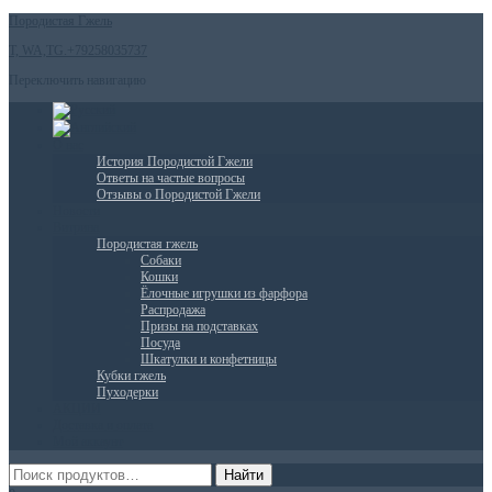
Породистая Гжель
T, WA,TG.+79258035737
Переключить навигацию
О нас
История Породистой Гжели
Ответы на частые вопросы
Отзывы о Породистой Гжели
Новости
Витрина
Породистая гжель
Собаки
Кошки
Ёлочные игрушки из фарфора
Распродажа
Призы на подставках
Посуда
Шкатулки и конфетницы
Кубки гжель
Пуходерки
АКЦИИ
Доставка и оплата
Мой аккаунт