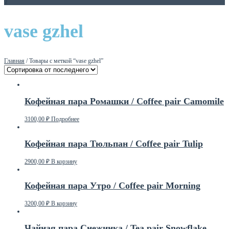
0
vase gzhel
Главная
/ Товары с меткой “vase gzhel”
Кофейная пара Ромашки / Coffee pair Camomile
3100,00
₽
Подробнее
Кофейная пара Тюльпан / Coffee pair Tulip
2900,00
₽
В корзину
Кофейная пара Утро / Coffee pair Morning
3200,00
₽
В корзину
Чайная пара Снежинка / Tea pair Snowflake