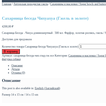
0
Главная
/
Авторская породистая гжель
/
Сахарницы и масленки / Sugar bowls and butter
Сахарница беседа Чихуахуа (Гжель в золоте)
4200,00
₽
Сахарница Беседа -Чихуа длинношертный . 500 мл. Фарфор, золотая роспись, гжель / Su
Доступно для предзаказа
Количество товара Сахарница беседа Чихуахуа (Гжель в золоте)
В корзину
Артикул:
сахарница-беседа-чих-глад-гж-зол
Категории:
Сахарницы и масленки / Sugar b
фигурка собаки
Описание
Детали
Отзывы (0)
Описание
This post is also available in:
English
(
Английский
)
Размер 14 х 15 см / 14 х 15 sm