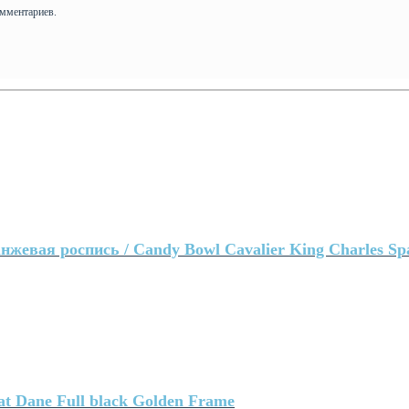
омментариев.
евая роспись / Candy Bowl Cavalier King Charles Span
t Dane Full black Golden Frame