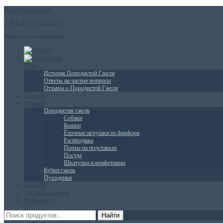
Породистая Гжель
T, WA,TG.+79258035737
Переключить навигацию
О нас
История Породистой Гжели
Ответы на частые вопросы
Отзывы о Породистой Гжели
Новости
Витрина
Породистая гжель
Собаки
Кошки
Ёлочные игрушки из фарфора
Распродажа
Призы на подставках
Посуда
Шкатулки и конфетницы
Кубки гжель
Пуходерки
АКЦИИ
Доставка и оплата
Мой аккаунт