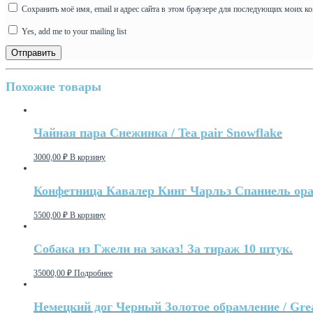
Сохранить моё имя, email и адрес сайта в этом браузере для последующих моих к
Yes, add me to your mailing list
Похожие товары
Чайная пара Снежинка / Tea pair Snowflake
3000,00
₽
В корзину
Конфетница Кавалер Кинг Чарльз Спаниель оранж
5500,00
₽
В корзину
Собака из Гжели на заказ! За тираж 10 штук.
35000,00
₽
Подробнее
Немецкий дог Черный Золотое обрамление / Grea