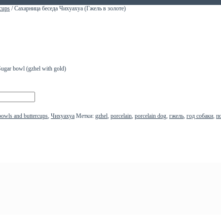
cups
/ Сахарница беседа Чихуахуа (Гжель в золоте)
gar bowl (gzhel with gold)
owls and buttercups
,
Чихуахуа
Метки:
gzhel
,
porcelain
,
porcelain dog
,
гжель
,
год собаки
,
п