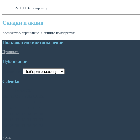
2700,00
₽
В корзину
Скидки и акции
Количество ограничено. Спешите приобрести!
Пользовательское соглашение
Прочитать
Публикации
Публикации
Calendar
Август 2026
Пн
Вт
Ср
Чт
Пт
Сб
Вс
1
2
3
4
5
6
7
8
9
10
11
12
13
14
15
16
17
18
19
20
21
22
23
24
25
26
27
28
29
30
31
« Янв