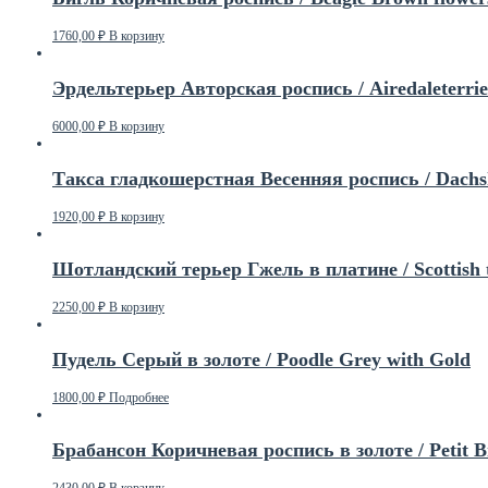
1760,00
₽
В корзину
Эрдельтерьер Авторская роспись / Airedaleterrier
6000,00
₽
В корзину
Такса гладкошерстная Весенняя роспись / Dachs
1920,00
₽
В корзину
Шотландский терьер Гжель в платине / Scottish t
2250,00
₽
В корзину
Пудель Серый в золоте / Poodle Grey with Gold
1800,00
₽
Подробнее
Брабансон Коричневая роспись в золоте / Petit 
2430,00
₽
В корзину