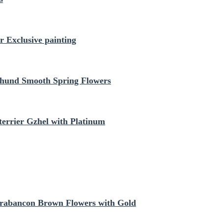
 Exclusive painting
hund Smooth Spring Flowers
errier Gzhel with Platinum
Brabancon Brown Flowers with Gold