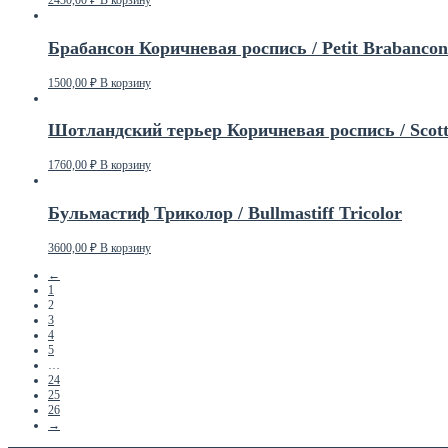
Брабансон Коричневая роспись / Petit Brabanco
1500,00
₽
В корзину
Шотландский терьер Коричневая роспись / Scottis
1760,00
₽
В корзину
Бульмастиф Триколор / Bullmastiff Tricolor
3600,00
₽
В корзину
←
1
2
3
4
5
…
24
25
26
→