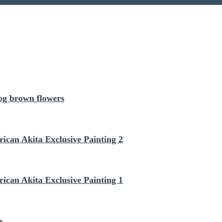
g brown flowers
can Akita Exclusive Painting 2
can Akita Exclusive Painting 1
s