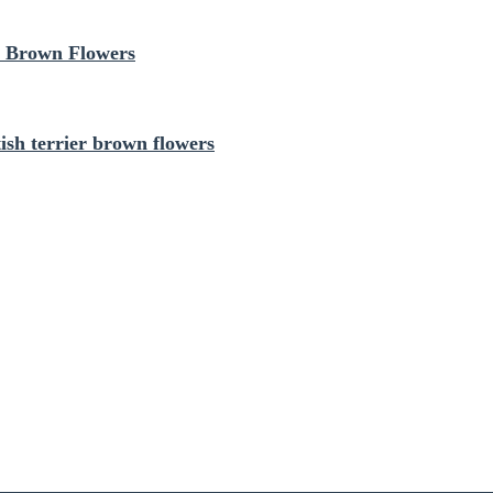
n Brown Flowers
h terrier brown flowers