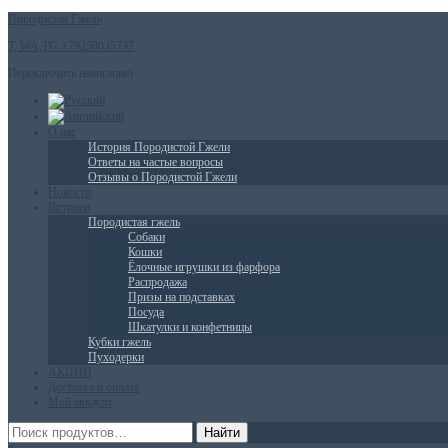
Породистая Гжель
T, WA,TG.+79258035737
Переключить навигацию
О нас
История Породистой Гжели
Ответы на частые вопросы
Отзывы о Породистой Гжели
Новости
Витрина
Породистая гжель
Собаки
Кошки
Ёлочные игрушки из фарфора
Распродажа
Призы на подставках
Посуда
Шкатулки и конфетницы
Кубки гжель
Пуходерки
АКЦИИ
Доставка и оплата
Мой аккаунт