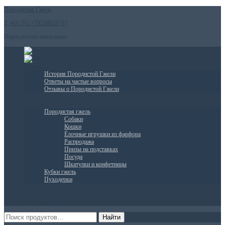
Породистая Гжель
T, WA,TG.+79258035737
Переключить навигацию
О нас
История Породистой Гжели
Ответы на частые вопросы
Отзывы о Породистой Гжели
Новости
Витрина
Породистая гжель
Собаки
Кошки
Ёлочные игрушки из фарфора
Распродажа
Призы на подставках
Посуда
Шкатулки и конфетницы
Кубки гжель
Пуходерки
АКЦИИ
Доставка и оплата
Мой аккаунт