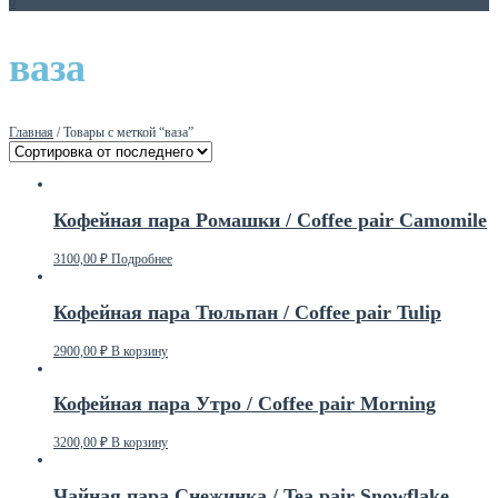
0
ваза
Главная
/ Товары с меткой “ваза”
Кофейная пара Ромашки / Coffee pair Camomile
3100,00
₽
Подробнее
Кофейная пара Тюльпан / Coffee pair Tulip
2900,00
₽
В корзину
Кофейная пара Утро / Coffee pair Morning
3200,00
₽
В корзину
Чайная пара Снежинка / Tea pair Snowflake