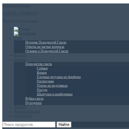
Породистая Гжель
T, WA,TG.+79258035737
Переключить навигацию
О нас
История Породистой Гжели
Ответы на частые вопросы
Отзывы о Породистой Гжели
Новости
Витрина
Породистая гжель
Собаки
Кошки
Ёлочные игрушки из фарфора
Распродажа
Призы на подставках
Посуда
Шкатулки и конфетницы
Кубки гжель
Пуходерки
АКЦИИ
Доставка и оплата
Мой аккаунт