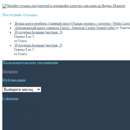
Последние отзывы
Вельш корги пемброк (длинный хвост) Рыжая роспись с золотом / Welsh Corgi Pe
Американский кокер спаниель Гжель / American Cocker Spaniel gzhel
от Анаста
Пуходерка большая (жесткая, 3)
Оценка
5
из 5
от Ольга
Пуходерка большая (жесткая, 3)
Оценка
5
из 5
от Ольга
Пользовательское соглашение
Прочитать
Публикации
Публикации
Calendar
Август 2026
Пн
Вт
Ср
Чт
Пт
Сб
Вс
1
2
3
4
5
6
7
8
9
10
11
12
13
14
15
16