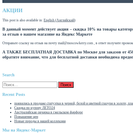
0
АКЦИИ
This post is also available in:
English
(
Английский
)
В данный момент действует акция – скидка 10% на товары катего
за отзыв о нашем магазине на Яндекс Маркете
Отправьте ссылку на отзыв на почту mail@moscowkerry.com , в ответ получите промок
А ТАКЖЕ БЕСПЛАТНАЯ ДОСТАВКА
по Москве для заказов от 45
обратите внимание, что для бесплатной доставки необходима предоп
Search
Найти:
Recent Posts
появились в продаже статуэтки в черной, белой и цветной глазури в золоте, пла
Скидка по купону ЛЕТО24
Австралийская овчарка в гжельском фарфоре
Повышение цен
Новые породы в нашей коллекции
Мы на Яндекс-Маркет